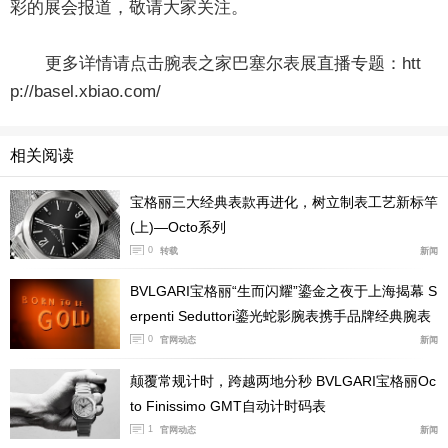
彩的展会报道，敬请大家关注。
更多详情请点击腕表之家巴塞尔表展直播专题：
htt
p://basel.xbiao.com/
相关阅读
宝格丽三大经典表款再进化，树立制表工艺新标竿
(上)—Octo系列
0
转载
新闻
BVLGARI宝格丽“生而闪耀”鎏金之夜于上海揭幕 S
erpenti Seduttori鎏光蛇影腕表携手品牌经典腕表
新作绽放璀璨华彩
0
官网动态
新闻
颠覆常规计时，跨越两地分秒 BVLGARI宝格丽Oc
to Finissimo GMT自动计时码表
1
官网动态
新闻