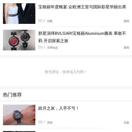
宝格丽年度晚宴 众欧洲王室与国际影星华丽出席
0
转载
新闻
群星演绎BVLGARI宝格丽Aluminium腕表 果敢不
羁 开启探索之旅
5
官网动态
新闻
暂无评论，快来说几句吧！
热门推荐
皓月之灰，入手不亏！
7
原创
品鉴