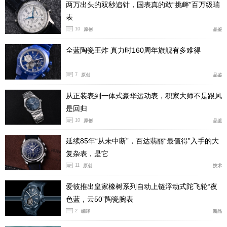
两万出头的双秒追针，国表真的敢“挑衅”百万级瑞
表
10
原创
品鉴
全蓝陶瓷王炸 真力时160周年旗舰有多难得
7
原创
品鉴
从正装表到一体式豪华运动表，积家大师不是跟风
是回归
10
原创
品鉴
延续85年“从未中断”，百达翡丽“最值得”入手的大
复杂表，是它
11
原创
技术
爱彼推出皇家橡树系列自动上链浮动式陀飞轮“夜
色蓝，云50”陶瓷腕表
2
编译
新品