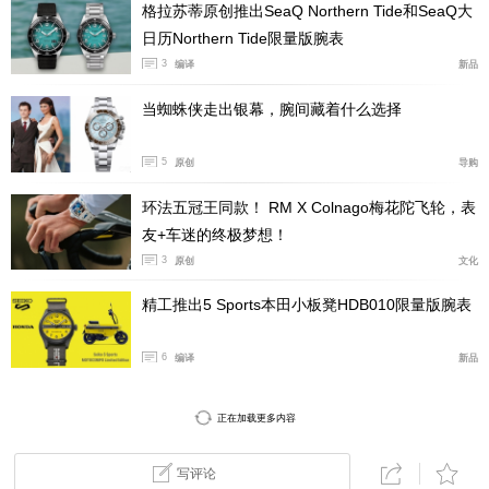
格拉苏蒂原创推出SeaQ Northern Tide和SeaQ大
日历Northern Tide限量版腕表
3
编译
新品
当蜘蛛侠走出银幕，腕间藏着什么选择
5
原创
导购
环法五冠王同款！ RM X Colnago梅花陀飞轮，表
友+车迷的终极梦想！
3
原创
文化
精工推出5 Sports本田小板凳HDB010限量版腕表
6
编译
新品
正在加载更多内容
写评论