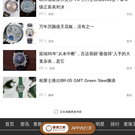
级正装表对决
C034.453.16.057.00
6
原创
文化
黑色表盘，抛光/拉丝精钢表壳和黑色打孔真皮表带
万年历颜值天花板，没有之一
人民币：4950
5
C034.453.36.057.02
原创
技术
黑色表盘，搭配绿色/白色细节设计，黑色PVD镀层表
延续85年“从未中断”，百达翡丽“最值得”入手的大
壳，带绿色缝线的黑色真皮表带
复杂表，是它
11
原创
技术
人民币：5350
柏莱士推出BR-05 GMT Green Steel腕表
2
编译
新品
正在加载更多内容
首页
资讯
查腕表
论坛
作业
珠宝
明星
排行
查珠
APP内打开