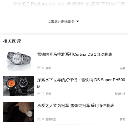
新款DS Podium冠军系列单圈计时码表赛车版标志着
全新CERTINA雪铁纳产品系列的问世，旨在庆祝品牌继
续致力于赛车运动。此外，还提供其他三种款式：磨砂和
点击展开剩余部分
抛光精钢表壳，搭配黑色表盘，三排式精钢表链或黑色打
孔真皮表带以及黑色PVD镀层表壳，搭配饰有绿色/白色
相关阅读
细节的表盘，黑色真皮表带，带绿色缝线。所有款式均配
备双按钮蝴蝶扣，当然，遵循著名的CERTINA雪铁纳 DS
雪铁纳喜马拉雅系列Certina DS 1自动腕表
(双保险技术) 打造。
0
转载
品鉴
技术数据
探索水下世界的好伴侣：雪铁纳 DS Super PH500
M
2
原创
影像时计
机芯：瑞士制造，经COSC认证ETA G10.212 AJ Precidri
ve™机芯
所爱之人皆为冠军 雪铁纳冠军系列情侣腕表
时针、分针、小秒针、日期、EOL (低电量指示)
0
官网动态
新闻