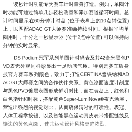
读秒计时功能专为赛车计时量身打造。例如，单圈计
时功能可通过简单几步轻松测量和添加赛道循环时间。总
计时间显示在60分钟计时盘 (位于表盘上的10点钟位置)
上，以匹配ADAC GT大师赛准确持续时间。根据平均单
圈用时，十分之一秒显示器 (位于2点钟位置) 可以保持两
分钟的实时显示。
DS Podium冠军系列单圈计时码表及其42毫米黑色P
VD表壳外观同样彰显出十足动感气质。特别是赛车版身
披官方赛车系列颜色，致力于打造CERTINA雪铁纳和AD
AC GT大师赛之间的合作伙伴关系。黄色漆面速度计刻度
与黑色PVD镀层表圈形成鲜明对比，而在表盘上，红色和
白色指针和时标，搭配黄色Super-LumiNova®夜光涂层，
营造出强烈的视觉对比，从而确保清晰的可读性。表冠、
人体工程学按钮、以及智能黑色运动真皮表带搭配缝线及
镶边的黄色点缀， 使其运动设计风格更趋浓烈。