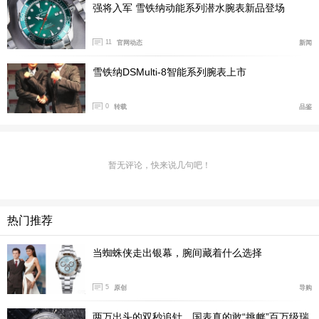
计时功能：累计计时/按圈计时、1/10秒、60分及60秒计
强将入军 雪铁纳动能系列潜水腕表新品登场
时盘
11
官网动态
新闻
表壳：316L精钢，黑色PVD镀层
雪铁纳DSMulti-8智能系列腕表上市
直径42毫米，表底盖配CERTINA雪铁纳龟壳标识
0
转载
品鉴
黑色PVD镀层表圈，带黄色漆面速度计刻度
人体工程学计时器按钮，配黄色细节设计
暂无评论，快来说几句吧！
表冠：防护型表冠，顶端带有黄色首字母缩写“DS” (双保
险技术)
表盘：黑色，带黄色、白色和红色细节设计
热门推荐
指针和时标上带有黄色Super-LumiNova®夜光涂层
当蜘蛛侠走出银幕，腕间藏着什么选择
防水性能：防水性能可达10巴 (100米)
5
原创
导购
表镜：蓝宝石，双面防眩目处理
两万出头的双秒追针，国表真的敢“挑衅”百万级瑞