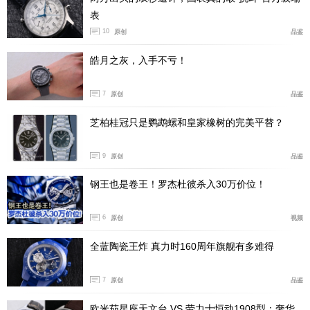
表
表链/表带：真皮表带，配黄色缝线和镶边
10
原创
品鉴
双按钮蝴蝶扣
皓月之灰，入手不亏！
特色：DS (双保险技术)，COSC天文台认证石英腕表，特
7
原创
品鉴
别赛车版
芝柏桂冠只是鹦鹉螺和皇家橡树的完美平替？
参考号及建议零售价：
C034.453.36.057.10赛车版
9
原创
品鉴
人民币：5450.-*
钢王也是卷王！罗杰杜彼杀入30万价位！
6
原创
视频
其他款式：
全蓝陶瓷王炸 真力时160周年旗舰有多难得
C034.453.11.057.00
黑色表盘，抛光/拉丝精钢表壳/表链
7
原创
品鉴
人民币：5100
欧米茄星座天文台 VS 劳力士恒动1908型：奢华